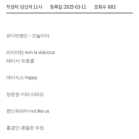
작성자 :
당신의 11시
등록일 :
2025-03-11
조회수 :
682
유다빈밴드 - 오늘이야
리키마틴-livin la vida loca
태티서-트윙클
데이식스-happy
장윤정-이따 이따요
켄드릭라마-not like us
홍경민-흔들린 우정