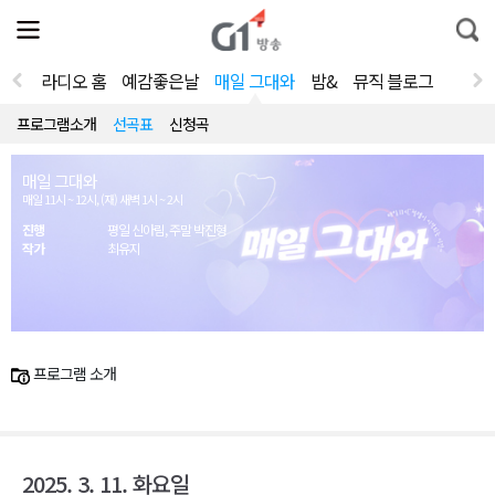
전
제
통
체
보
합
메
검
뉴
색
라디오 홈
예감좋은날
매일 그대와
밤&
뮤직 블로그
열
기
프로그램소개
선곡표
신청곡
매일 그대와
매일 11시 ~ 12시, (재) 새벽 1시 ~ 2시
진행
평일 신아림, 주말 박진형
작가
최유지
프로그램 소개
2025. 3. 11. 화요일