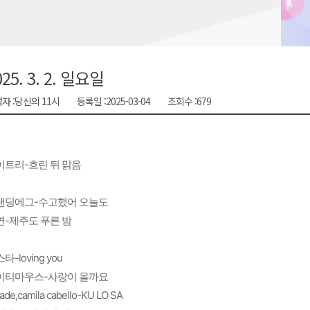
천 유치 건의
최
025. 3. 2. 일요일
자 :
당신의 11시
등록일 :
2025-03-04
조회수 :
679
87명 인사
이트리-흐린 뒤 맑음
탠딩에그-수고했어 오늘도
연-제주도 푸른 밤
타-loving you
이티마우스-사랑이 올까요
ade,camila cabello-KU LO SA