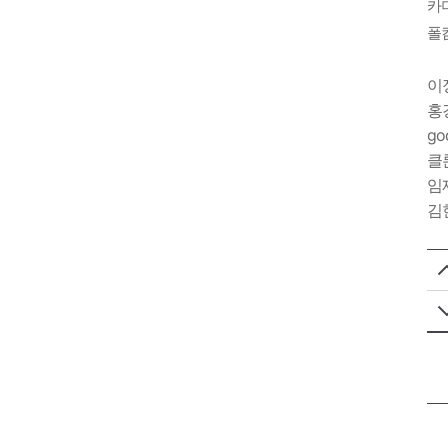
카
폴
이
홍
go
클
임
김