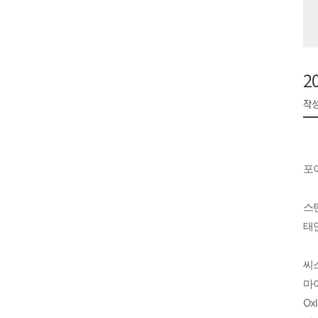
검찰청 폐지..해결 과제 산적
육동한 시장, 국제스케이트장 춘
영월군, 국·도비 확보 보고회 개
2
삼척 공공산후조리원 이전 시급
작성
강원자치도교육청 교감급 이상 3
포
스
태
씨스
마
Oxl