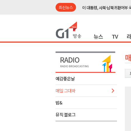
최신뉴스
이 대통령, 사북·납북귀환어부 
여름축제 더위와 전쟁..물놀이 
강원도, 최휘영 문체부장관과 
뉴스
TV
이광재 국회 예결위원장, 강릉시
검찰청 폐지..해결 과제 산적
육동한 시장, 국제스케이트장 춘
매
영월군, 국·도비 확보 보고회 개
삼척 공공산후조리원 이전 시급
예감좋은날
강원자치도교육청 교감급 이상 3
매일 그대와
도-시군 첫 간담회..우상호 "하
이 대통령, 사북·납북귀환어부 
밤&
여름축제 더위와 전쟁..물놀이 
뮤직 블로그
강원도, 최휘영 문체부장관과 
이광재 국회 예결위원장, 강릉시