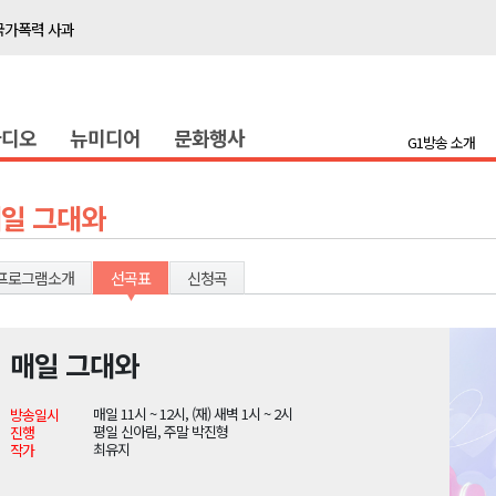
국가폭력 사과
접목
정책간담회
라디오
뉴미디어
문화행사
 초청 특별 강연
G1방송 소개
천 유치 건의
일 그대와
최
프로그램소개
선곡표
신청곡
87명 인사
나된 공동체"
매일 그대와
국가폭력 사과
매일 11시 ~ 12시, (재) 새벽 1시 ~ 2시
방송일시
접목
평일 신아림, 주말 박진형
진행
최유지
작가
정책간담회
 초청 특별 강연