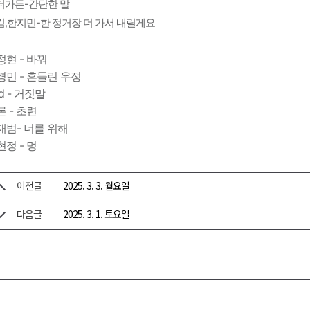
더가든-간단한 말
킴,한지민-한 정거장 더 가서 내릴게요
정현 - 바꿔
경민 - 흔들린 우정
d - 거짓말
론 - 초련
재범- 너를 위해
현정 - 멍
이전글
2025. 3. 3. 월요일
다음글
2025. 3. 1. 토요일