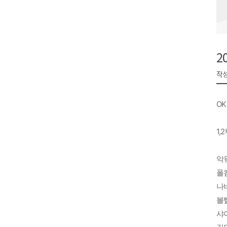
검찰청 폐지..해결 과제 산적
육동한 시장, 국제스케이트장 춘
영월군, 국·도비 확보 보고회 개
2
삼척 공공산후조리원 이전 시급
작성
강원자치도교육청 교감급 이상 3
OK 
1,
악
폴
나
볼
샤이