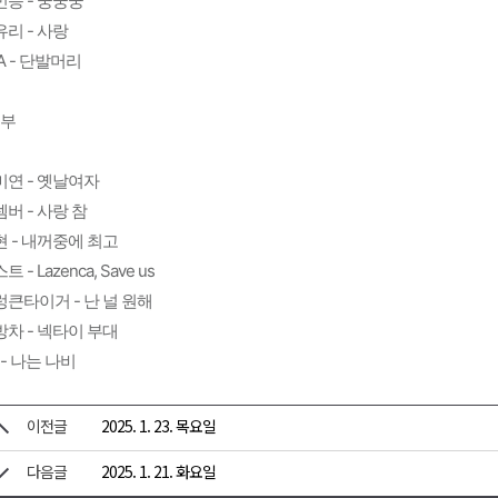
민승 - 쿵쿵쿵
리 - 사랑
A - 단발머리
4부
미연 - 옛날여자
버 - 사랑 참
현 - 내꺼중에 최고
트 - Lazenca, Save us
렁큰타이거 - 난 널 원해
방차 - 넥타이 부대
 - 나는 나비
이전글
2025. 1. 23. 목요일
다음글
2025. 1. 21. 화요일