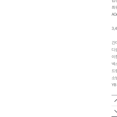
김
최유
AO
3,
간
디셈
이
넥스
드
소
YB