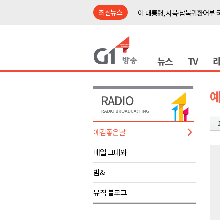
최신뉴스
이 대통령, 사북·납북귀환어부 
여름축제 더위와 전쟁..물놀이 
강원도, 최휘영 문체부장관과 
뉴스
TV
이광재 국회 예결위원장, 강릉시
검찰청 폐지..해결 과제 산적
육동한 시장, 국제스케이트장 춘
영월군, 국·도비 확보 보고회 개
삼척 공공산후조리원 이전 시급
예감좋은날
강원자치도교육청 교감급 이상 3
매일 그대와
도-시군 첫 간담회..우상호 "하
이 대통령, 사북·납북귀환어부 
밤&
여름축제 더위와 전쟁..물놀이 
뮤직 블로그
강원도, 최휘영 문체부장관과 
이광재 국회 예결위원장, 강릉시