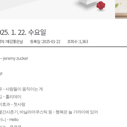
천 유치 건의
최
025. 1. 22. 수요일
자 :
예감좋은날
등록일 :
2025-01-22
조회수 :
1,363
87명 인사
– jeremy zucker
2부
뮤 - 사람들이 움직이는 게
킴 - 홀리데이
비효과 - 첫사랑
빨간사춘기, 바닐라어쿠스틱 등 - 행복은 늘 가까이에 있어
니 - Hello