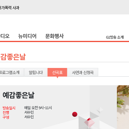
국가폭력 사과
접목
정책간담회
라디오
뉴미디어
문화행사
 초청 특별 강연
G1방송 소개
천 유치 건의
예감좋은날
최
프로그램소개
알립니다
선곡표
사연과 신청곡
87명 인사
나된 공동체"
예감좋은날
국가폭력 사과
매일 오전 9시~11시
방송일시
접목
서수민
진행
서수민
구성
정책간담회
 초청 특별 강연