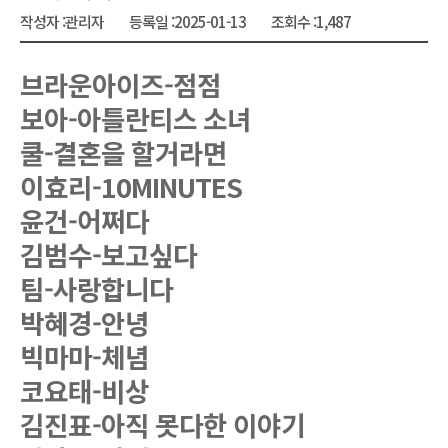
작성자 :
관리자
등록일 :
2025-01-13
조회수 :
1,487
브라운아이즈-점점
보아-아틀란티스 소녀
쿨-결혼을 할거라면
이효리-10MINUTES
윤건-어쩌다
김범수-보고싶다
팀-사랑합니다
박혜경-안녕
빅마마-체념
코요태-비상
김진표-아직 못다한 이야기