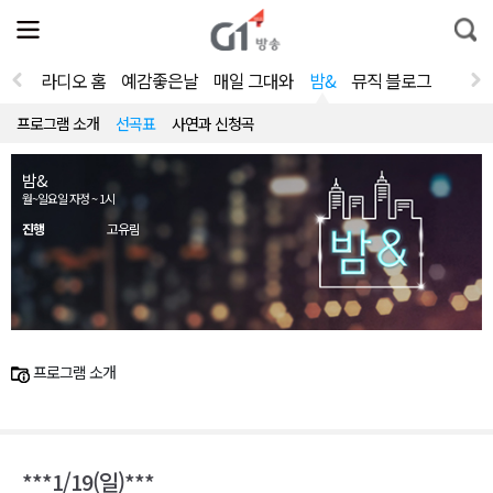
전
제
통
체
보
합
메
검
뉴
색
라디오 홈
예감좋은날
매일 그대와
밤&
뮤직 블로그
열
기
프로그램 소개
선곡표
사연과 신청곡
밤&
월~일요일 자정 ~ 1시
진행
고유림
프로그램 소개
***1/19(일)***