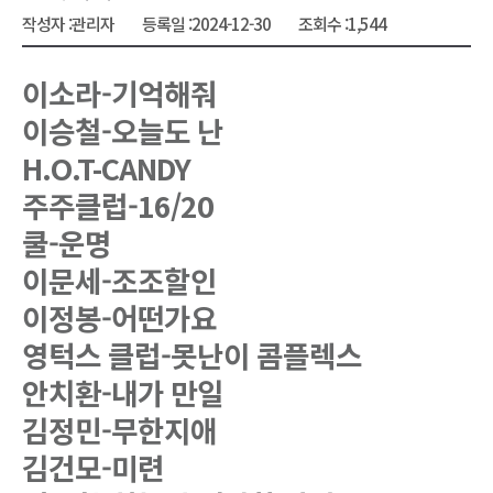
작성자 :
관리자
등록일 :
2024-12-30
조회수 :
1,544
이소라-기억해줘
이승철-오늘도 난
H.O.T-CANDY
주주클럽-16/20
쿨-운명
이문세-조조할인
이정봉-어떤가요
영턱스 클럽-못난이 콤플렉스
안치환-내가 만일
김정민-무한지애
김건모-미련