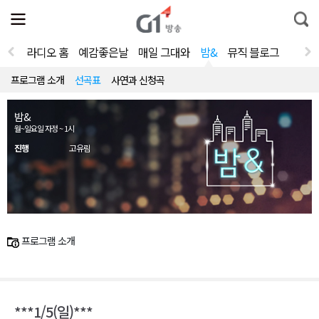
전
제
통
체
보
합
메
검
뉴
색
라디오 홈
예감좋은날
매일 그대와
밤&
뮤직 블로그
열
기
프로그램 소개
선곡표
사연과 신청곡
밤&
월~일요일 자정 ~ 1시
진행
고유림
프로그램 소개
***1/5(일)***