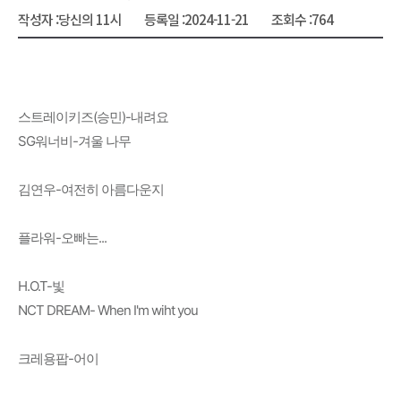
작성자 :
당신의 11시
등록일 :
2024-11-21
조회수 :
764
스트레이키즈(승민)-내려요
SG워너비-겨울 나무
김연우-여전히 아름다운지
플라워-오빠는...
H.O.T-빛
NCT DREAM- When I'm wiht you
크레용팝-어이