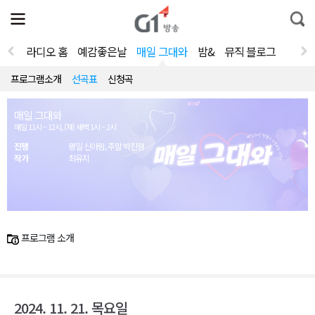
전
제
통
체
보
합
메
검
뉴
색
라디오 홈
예감좋은날
매일 그대와
밤&
뮤직 블로그
열
기
프로그램소개
선곡표
신청곡
매일 그대와
매일 11시 ~ 12시, (재) 새벽 1시 ~ 2시
진행
평일 신아림, 주말 박진형
작가
최유지
프로그램 소개
2024. 11. 21. 목요일