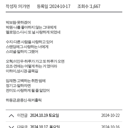
작성자 :
이가연
등록일 :
2024-10-17
조회수 :
1,667
박보람-못하겠어
박원-나를 좋아하지 않는 그대에게
멜로망스-다시 또 널 사랑하게 되었네
수지-다른 사람을 사랑하고 있어
스탠딩에그-사랑하는 너에게
스피넬-말하지 그랬어
오혁,이인우-하루가 가고 또 하루가 오면
요조-연애는 어떻게 하는 거 였더라
이하이,성시경-골목길
임재현-고백하는 취한 밤에
정기고-말하자면
전미도-사랑하게 될 줄 알았어
하동균,윤종신-워커홀릭
이전글
2024.10.19 토요일
2024-10-22
다음글
2024.10.17. 목요일
2024-10-16