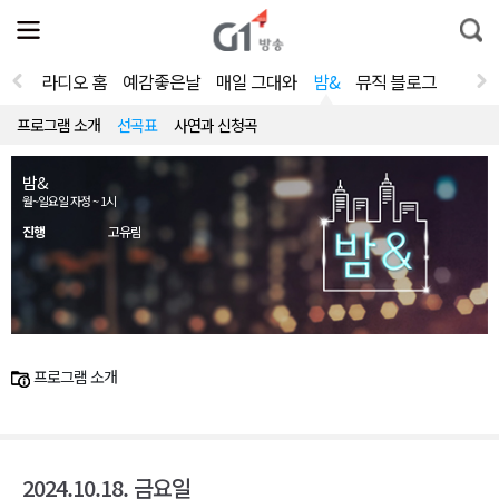
전
제
통
체
보
합
메
검
뉴
색
라디오 홈
예감좋은날
매일 그대와
밤&
뮤직 블로그
열
기
프로그램 소개
선곡표
사연과 신청곡
밤&
월~일요일 자정 ~ 1시
진행
고유림
프로그램 소개
2024.10.18. 금요일