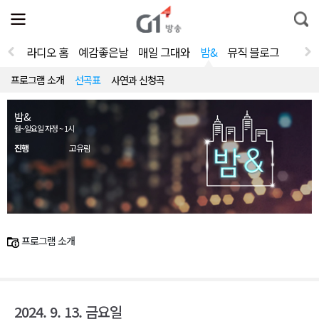
전
제
통
체
보
합
메
검
뉴
색
라디오 홈
예감좋은날
매일 그대와
밤&
뮤직 블로그
열
기
프로그램 소개
선곡표
사연과 신청곡
밤&
월~일요일 자정 ~ 1시
진행
고유림
프로그램 소개
2024. 9. 13. 금요일