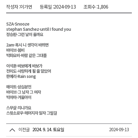
작성자 :
이가연
등록일 :
2024-09-13
조회수 :
1,806
SZA-Snooze
stephan Sanchez-until I found you
정승환-그런 날이 올까요
2am-혹시 니 생각이 바뀌면
바이브-봄비
박화요비-바람 같은 그대를
이석훈-바보에게 바보가
전미도-사랑하게 될 줄 알았어
한예리-Rain song
에이트-삼십분전
바이브-그 남자 그 여자
빅마마-겨울아이
스무살-지나가요
스윗소로우-헤어지자 말자 그럴걸
이전글
2024. 9. 14. 토요일
2024-09-13