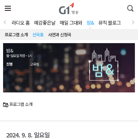
전
제
통
체
보
합
메
검
뉴
색
라디오 홈
예감좋은날
매일 그대와
밤&
뮤직 블로그
열
기
프로그램 소개
선곡표
사연과 신청곡
밤&
월~일요일 자정 ~ 1시
진행
고유림
프로그램 소개
2024. 9. 8. 일요일