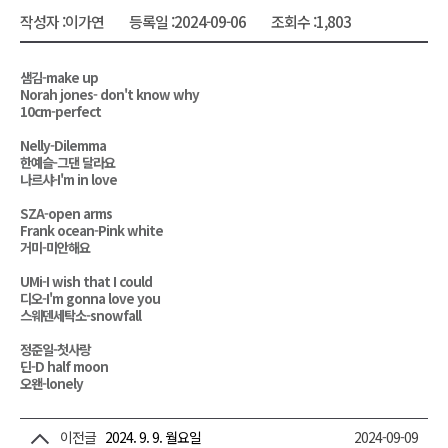
작성자 :
이가연
등록일 :
2024-09-06
조회수 :
1,803
샘김-make up
Norah jones- don't know why
10cm-perfect
Nelly-Dilemma
한예슬-그댄 달라요
나르샤-I'm in love
SZA-open arms
Frank ocean-Pink white
거미-미안해요
UMi-I wish that I could
디오-I'm gonna love you
스웨덴세탁소-snowfall
정준일-첫사랑
딘-D half moon
오왠-lonely
이전글
2024. 9. 9. 월요일
2024-09-09