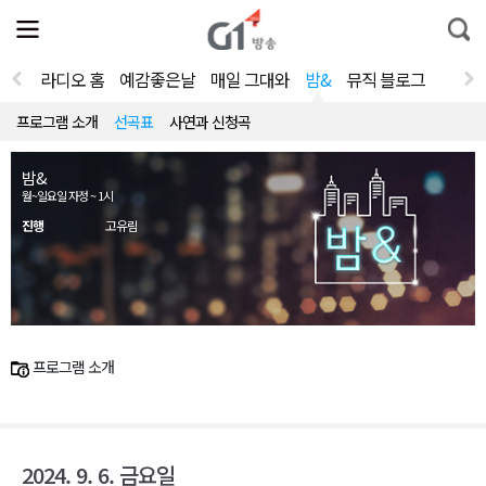
전
제
통
체
보
합
메
검
뉴
색
라디오 홈
예감좋은날
매일 그대와
밤&
뮤직 블로그
열
기
프로그램 소개
선곡표
사연과 신청곡
밤&
월~일요일 자정 ~ 1시
진행
고유림
프로그램 소개
2024. 9. 6. 금요일