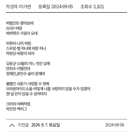
작성자 :
이가연
등록일 :
2024-09-05
조회수 :
1,821
버벌진트-좋아보여
GOD-바람
바버렛츠-가을이 오네
비투비-나의 바람
스무살-별 하나에 바람 하나
하현상-바람이 되어
김동규-10월의 어느 멋진 날에
안희수-이별전야
장혜진,윤민수-술이 문제야
볼빨간 사춘기-사랑할 수 밖에
브라운아이드소울-어떻게 너를 사랑하지 않을 수가 있겠어
첸-널 안지 않을 수 있어야지
크러쉬-아빠처럼
곽진언-백허그
이전글
2024. 9. 7. 토요일
2024-09-06