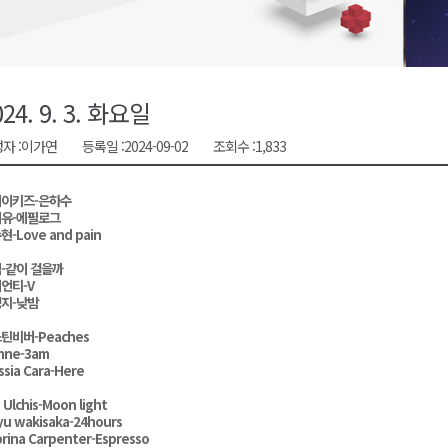
시장 운영
새 돌봄' 시행
연속 '다'등급
024. 9. 3. 화요일
나된 공동체"
자 :
이가연
등록일 :
2024-09-02
조회수 :
1,833
국가폭력 사과
이키즈-은하수
유-에필로그
현-Love and pain
-같이 걸을까
언티-V
지-낮밤
틴비버-Peaches
nne-3am
ssia Cara-Here
i Ulchis-Moon light
u wakisaka-24hours
rina Carpenter-Espresso