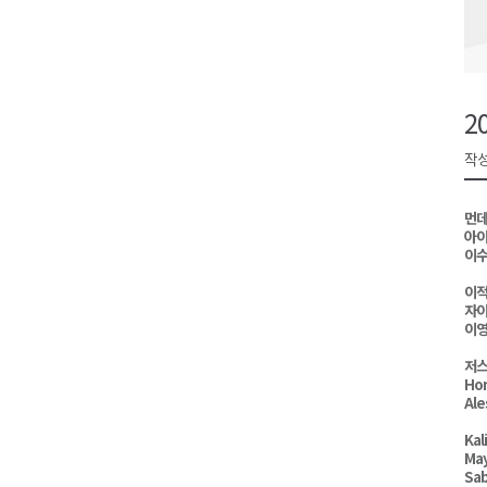
영월군, 14~15일 서부시장 야
양양군, 21일까지 '초등학생 틈
강원개발공사, 공기업 평가 2년 
2
도-시군 첫 간담회..우상호 "하
작성
이 대통령, 사북·납북귀환어부 
먼데
아이
이수
이적
자이
이영
저스
Ho
Ale
Kal
May
Sab