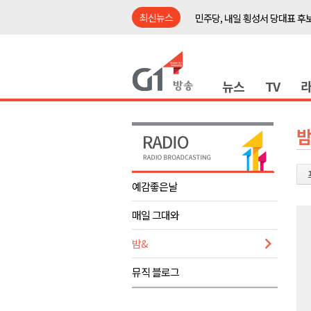
최신뉴스
민주당, 내일 횡성서 당대표 후
철원 백마고지역~월정리역 경원
어젯밤 원주 아파트 정전..천 
뉴스
TV
춘천시립 '장애아동전담어린이집
영월군, 14~15일 서부시장 야
양양군, 21일까지 '초등학생 틈
밤
강원개발공사, 공기업 평가 2년 
도-시군 첫 간담회..우상호 "하
예감좋은날
이 대통령, 사북·납북귀환어부 
매일 그대와
동해안 폭우..도로 잠기고 고립
민주당, 내일 횡성서 당대표 후
밤&
철원 백마고지역~월정리역 경원
뮤직 블로그
어젯밤 원주 아파트 정전..천 
춘천시립 '장애아동전담어린이집