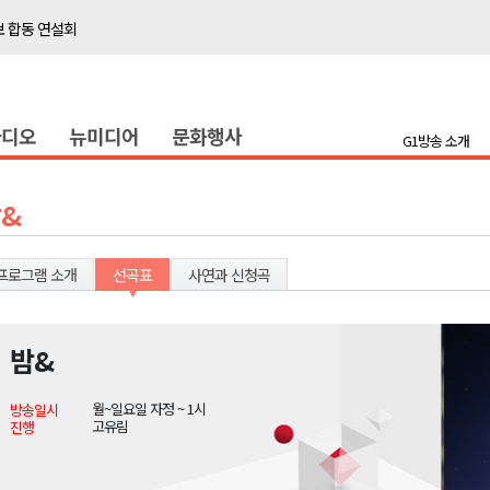
보 합동 연설회
선 복원 재개
백여세대 불편
라디오
뉴미디어
문화행사
' 개원
G1방송 소개
시장 운영
새 돌봄' 시행
&
연속 '다'등급
나된 공동체"
프로그램 소개
선곡표
사연과 신청곡
국가폭력 사과
밤&
보 합동 연설회
월~일요일 자정 ~ 1시
방송일시
선 복원 재개
고유림
진행
백여세대 불편
' 개원