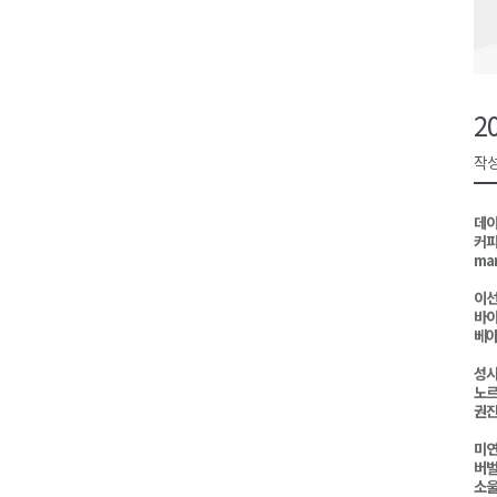
영월군, 14~15일 서부시장 야
양양군, 21일까지 '초등학생 틈
강원개발공사, 공기업 평가 2년 
2
도-시군 첫 간담회..우상호 "하
작성
이 대통령, 사북·납북귀환어부 
데이
커피
ma
이선
바이
베아
성시
노르
권진
미연
버벌
소울