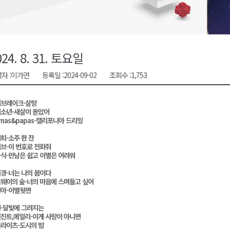
시장 운영
새 돌봄' 시행
연속 '다'등급
024. 8. 31. 토요일
나된 공동체"
자 :
이가연
등록일 :
2024-09-02
조회수 :
1,753
국가폭력 사과
브레이크-살랑
소년-새살이 돋았어
mas&papas-캘리포니아 드리밍
희-소주 한 잔
브-이 번호로 전화줘
식-만남은 쉽고 이별은 어려워
경-너는 나의 봄이다
웨이의 숲-너의 마음에 스며들고 싶어
아-이별뒷면
-달빛에 그려지는
진트,에일리-이게 사랑이 아니면
라이츠-도시의 밤