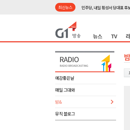
최신뉴스
민주당, 내일 횡성서 당대표 후
철원 백마고지역~월정리역 경원
어젯밤 원주 아파트 정전..천 
뉴스
TV
춘천시립 '장애아동전담어린이집
영월군, 14~15일 서부시장 야
양양군, 21일까지 '초등학생 틈
밤
강원개발공사, 공기업 평가 2년 
도-시군 첫 간담회..우상호 "하
예감좋은날
이 대통령, 사북·납북귀환어부 
매일 그대와
동해안 폭우..도로 잠기고 고립
민주당, 내일 횡성서 당대표 후
밤&
철원 백마고지역~월정리역 경원
뮤직 블로그
어젯밤 원주 아파트 정전..천 
춘천시립 '장애아동전담어린이집