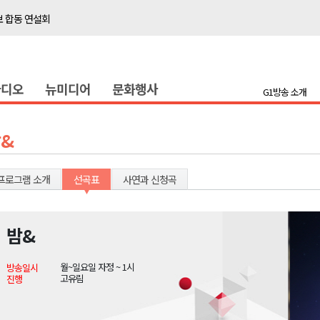
보 합동 연설회
선 복원 재개
백여세대 불편
라디오
뉴미디어
문화행사
' 개원
G1방송 소개
시장 운영
새 돌봄' 시행
&
연속 '다'등급
나된 공동체"
프로그램 소개
선곡표
사연과 신청곡
국가폭력 사과
밤&
보 합동 연설회
월~일요일 자정 ~ 1시
방송일시
선 복원 재개
고유림
진행
백여세대 불편
' 개원