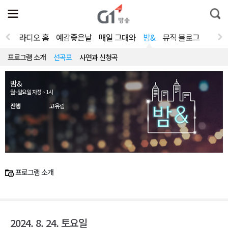
전
제
통
체
보
합
메
검
뉴
색
라디오 홈
예감좋은날
매일 그대와
밤&
뮤직 블로그
열
기
프로그램 소개
선곡표
사연과 신청곡
밤&
월~일요일 자정 ~ 1시
진행
고유림
프로그램 소개
2024. 8. 24. 토요일