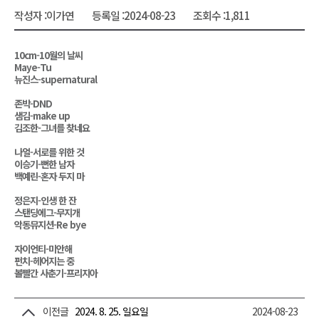
작성자 :
이가연
등록일 :
2024-08-23
조회수 :
1,811
10cm-10월의 날씨
Maye-Tu
뉴진스-supernatural
존박-DND
샘김-make up
김조한-그녀를 찾네요
나얼-서로를 위한 것
이승기-뻔한 남자
백예린-혼자 두지 마
정은지-인생 한 잔
스탠딩에그-무지개
악동뮤지션-Re bye
자이언티-미안해
펀치-헤어지는 중
볼빨간 사춘기-프리지아
이전글
2024. 8. 25. 일요일
2024-08-23