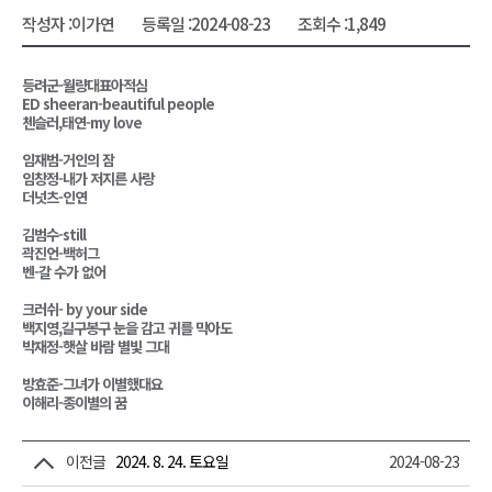
작성자 :
이가연
등록일 :
2024-08-23
조회수 :
1,849
등려군-월량대표아적심
ED sheeran-beautiful people
첸슬러,태연-my love
임재범-거인의 잠
임창정-내가 저지른 사랑
더넛츠-인연
김범수-still
곽진언-백허그
벤-갈 수가 없어
크러쉬- by your side
백지영,길구봉구 눈을 감고 귀를 막아도
박재정-햇살 바람 별빛 그대
방효준-그녀가 이별했대요
이해리-종이별의 꿈
이전글
2024. 8. 24. 토요일
2024-08-23