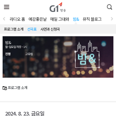
전
제
통
체
보
합
메
검
뉴
색
라디오 홈
예감좋은날
매일 그대와
밤&
뮤직 블로그
열
기
프로그램 소개
선곡표
사연과 신청곡
밤&
월~일요일 자정 ~ 1시
진행
고유림
프로그램 소개
2024. 8. 23. 금요일