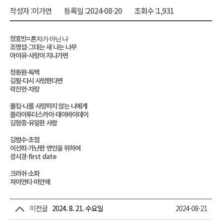
작성자 :
이가연
등록일 :
2024-08-20
조회수 :
1,931
정효빈=
혼자가 아닌 나
조명섭-그대는 새 나는 나무
아이유-사랑이 지나가면
정동원-독백
김필-다시 사랑한다면
곽진언-자랑
폴킴-나를 사랑하지 않는 나에게
플라이투더스카이-데이바이데이
김형중-유일한 사람
김범수-초점
이선희-가난한 연인을 위하여
성시경-first date
크러쉬-소파
자이언티-미안해
이전글
2024. 8. 21. 수요일
2024-08-21