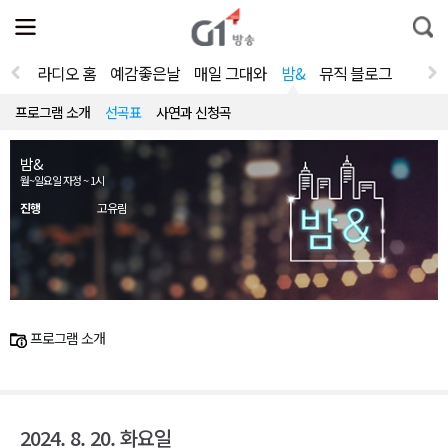
전
제
통
체
보
합
메
검
뉴
색
라디오 홈
예감좋은날
매일 그대와
밤&
뮤직 블로그
열
기
프로그램 소개
선곡표
사연과 신청곡
밤&
월~일요일 자정 ~ 1시
진행
고유림
프로그램 소개
2024. 8. 20. 화요일