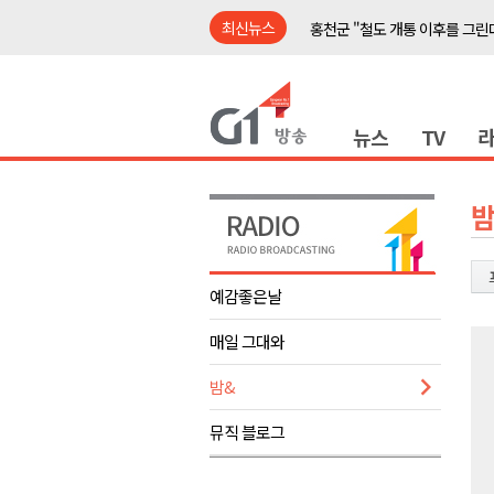
최신뉴스
홍천군 "철도 개통 이후를 그린
강원자치도, 공공임대주택 1만
양구군, 상반기 스포츠마케팅 경
뉴스
TV
ITS 교통도시 강릉..콜 버스 실
동부산림청, 동해시 소나무재선
평창동계올림픽 정신 계승 합동
밤
춘천시, 오는 8일 의암호서 '드
어제 오후, 고성 대진항 어구 창
예감좋은날
홍천군 "철도 개통 이후를 그린
매일 그대와
춘천·홍천·횡성, 첫 ‘폭염중대경보
홍천군 "철도 개통 이후를 그린
밤&
강원자치도, 공공임대주택 1만
뮤직 블로그
양구군, 상반기 스포츠마케팅 경
ITS 교통도시 강릉..콜 버스 실