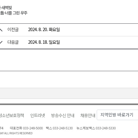
-새벽빛
툽-너를 그린 우주
이전글
2024. 8. 20. 화요일
다음글
2024. 8. 18. 일요일
청소년보호정책
인트라넷
방송수신 안내
채용안내