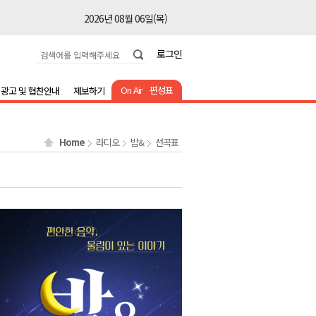
2026년 08월 06일(목)
2026년 08월 06일(목)
로그인
2026년 08월 06일(목)
2026년 08월 06일(목)
On Air
편성표
광고 및 협찬안내
제보하기
2026년 08월 06일(목)
2026년 08월 06일(목)
Home
라디오
밤&
선곡표
2026년 08월 06일(목)
2026년 08월 06일(목)
2026년 08월 06일(목)
2026년 08월 06일(목)
2026년 08월 06일(목)
2026년 08월 06일(목)
2026년 08월 06일(목)
2026년 08월 06일(목)