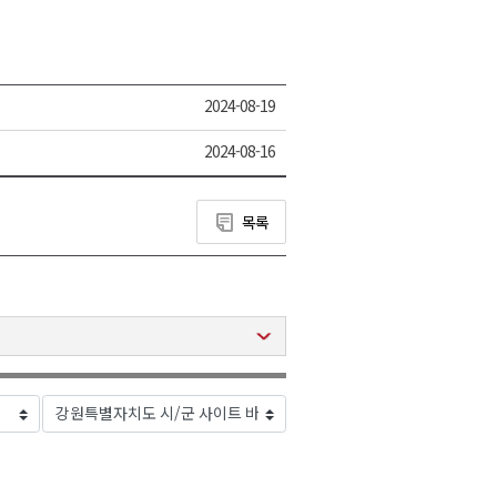
2024-08-19
2024-08-16
목록