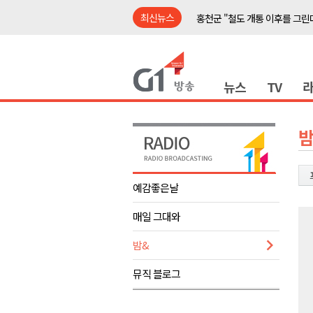
최신뉴스
홍천군 "철도 개통 이후를 그린
강원자치도, 공공임대주택 1만
양구군, 상반기 스포츠마케팅 경
뉴스
TV
ITS 교통도시 강릉..콜 버스 실
동부산림청, 동해시 소나무재선
평창동계올림픽 정신 계승 합동
밤
춘천시, 오는 8일 의암호서 '드
어제 오후, 고성 대진항 어구 창
예감좋은날
홍천군 "철도 개통 이후를 그린
매일 그대와
춘천·홍천·횡성, 첫 ‘폭염중대경보
홍천군 "철도 개통 이후를 그린
밤&
강원자치도, 공공임대주택 1만
뮤직 블로그
양구군, 상반기 스포츠마케팅 경
ITS 교통도시 강릉..콜 버스 실