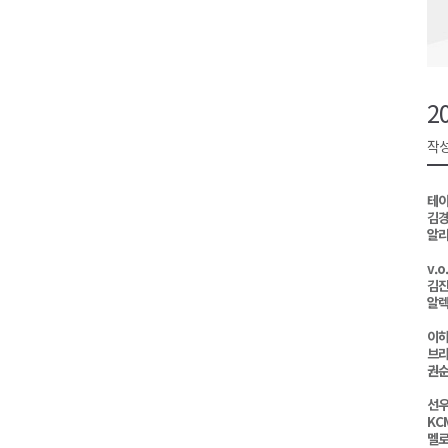
동부산림청, 동해시 소나무재선
평창동계올림픽 정신 계승 합동
춘천시, 오는 8일 의암호서 '드
2
어제 오후, 고성 대진항 어구 창
작성
홍천군 "철도 개통 이후를 그린
테이
김경
알리
v.
김진
알렉
이하
브라
권순
선우
KC
멜로