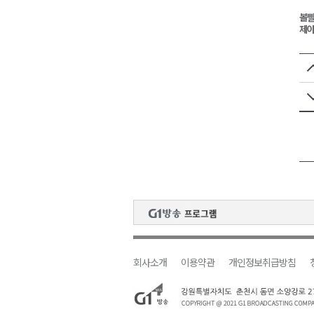
볼빨
제아
회사소개
이용약관
개인정보취급방침