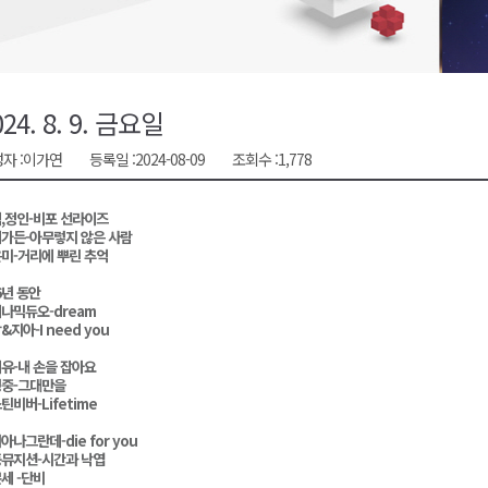
천 유치 건의
최
024. 8. 9. 금요일
자 :
이가연
등록일 :
2024-08-09
조회수 :
1,778
87명 인사
,정인-비포 선라이즈
가든-아무렇지 않은 사람
미-거리에 뿌린 추억
6년 동안
나믹듀오-dream
&지아-I need you
유-내 손을 잡아요
중-그대만을
틴비버-Lifetime
아나그란데-die for you
뮤지션-시간과 낙엽
세 -단비