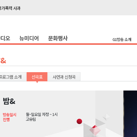
국가폭력 사과
접목
정책간담회
라디오
뉴미디어
문화행사
 초청 특별 강연
G1방송 소개
천 유치 건의
&
최
프로그램 소개
선곡표
사연과 신청곡
87명 인사
나된 공동체"
밤&
국가폭력 사과
월~일요일 자정 ~ 1시
방송일시
접목
고유림
진행
정책간담회
 초청 특별 강연