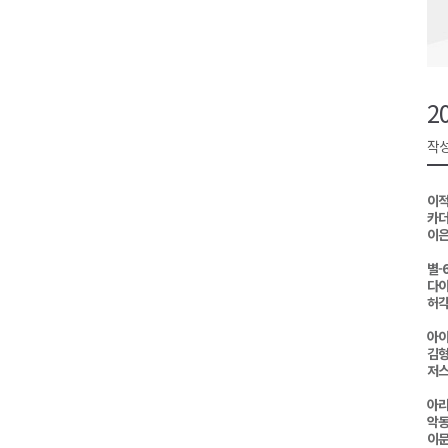
검찰청 폐지..해결 과제 산적
육동한 시장, 국제스케이트장 춘
영월군, 국·도비 확보 보고회 개
2
삼척 공공산후조리원 이전 시급
작성
강원자치도교육청 교감급 이상 3
이적
카더
이은
별-
다이
허각
아이
김형
저스
아리
악동
이문