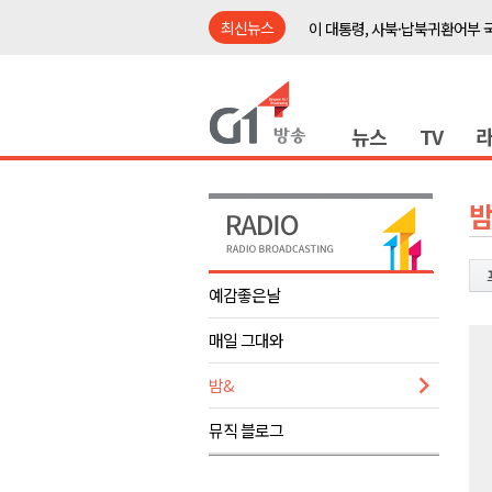
최신뉴스
이 대통령, 사북·납북귀환어부 
여름축제 더위와 전쟁..물놀이 
강원도, 최휘영 문체부장관과 
뉴스
TV
이광재 국회 예결위원장, 강릉시
검찰청 폐지..해결 과제 산적
육동한 시장, 국제스케이트장 춘
밤
영월군, 국·도비 확보 보고회 개
삼척 공공산후조리원 이전 시급
예감좋은날
강원자치도교육청 교감급 이상 3
매일 그대와
도-시군 첫 간담회..우상호 "하
이 대통령, 사북·납북귀환어부 
밤&
여름축제 더위와 전쟁..물놀이 
뮤직 블로그
강원도, 최휘영 문체부장관과 
이광재 국회 예결위원장, 강릉시