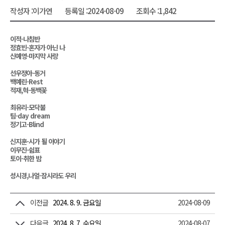
작성자 :
이가연
등록일 :
2024-08-09
조회수 :
1,842
이적-나침반
정효빈-혼자가 아닌 나
신예영-마지막 사랑
선우정아-동거
백예린-Rest
적재,혁-동백꽃
최유리-모닥불
팀-day dream
정기고-Blind
신지훈-시가 될 이야기
이무진-쉼표
토이-취한 밤
성시경,나얼-잠시라도 우리
이전글
2024. 8. 9. 금요일
2024-08-09
다음글
2024. 8. 7. 수요일
2024-08-07