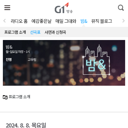
전
제
통
체
보
합
메
검
뉴
색
라디오 홈
예감좋은날
매일 그대와
밤&
뮤직 블로그
열
기
프로그램 소개
선곡표
사연과 신청곡
밤&
월~일요일 자정 ~ 1시
진행
고유림
프로그램 소개
2024. 8. 8. 목요일