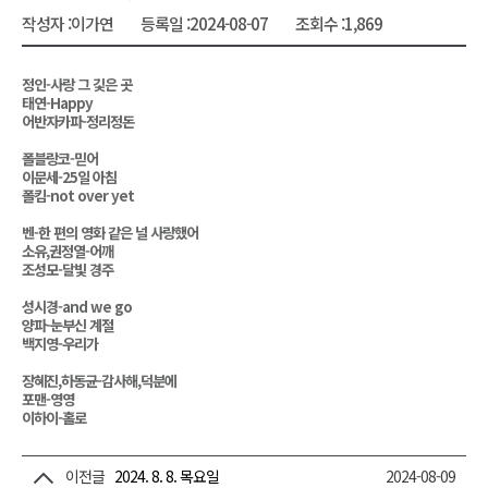
작성자 :
이가연
등록일 :
2024-08-07
조회수 :
1,869
정인-사랑 그 깇은 곳
태연-Happy
어반자카파-정리정돈
폴블랑코-믿어
이문세-25일 아침
폴킴-not over yet
벤-한 편의 영화 같은 널 사랑했어
소유,권정열-어깨
조성모-달빛 경주
성시경-and we go
양파-눈부신 계절
백지영-우리가
장혜진,하동균-감사해,덕분에
포맨-영영
이하이-홀로
이전글
2024. 8. 8. 목요일
2024-08-09