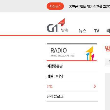
최신뉴스
홍천군 "철도 개통 이후를 그린
강원자치도, 공공임대주택 1만
양구군, 상반기 스포츠마케팅 경
뉴스
TV
ITS 교통도시 강릉..콜 버스 실
동부산림청, 동해시 소나무재선
평창동계올림픽 정신 계승 합동
밤
춘천시, 오는 8일 의암호서 '드
어제 오후, 고성 대진항 어구 창
예감좋은날
홍천군 "철도 개통 이후를 그린
매일 그대와
춘천·홍천·횡성, 첫 ‘폭염중대경보
홍천군 "철도 개통 이후를 그린
밤&
강원자치도, 공공임대주택 1만
뮤직 블로그
양구군, 상반기 스포츠마케팅 경
ITS 교통도시 강릉..콜 버스 실