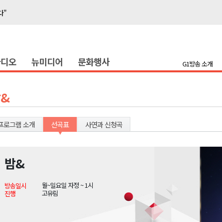
다"
호 공급
제효과 212억 원
라디오
뉴미디어
문화행사
증
G1방송 소개
충병 방제 진행
훈련 돌입
&
론 라이트쇼'
고 불..인명피해 없어
프로그램 소개
선곡표
사연과 신청곡
다"
’..무더위 지속
밤&
다"
월~일요일 자정 ~ 1시
방송일시
호 공급
고유림
진행
제효과 212억 원
증