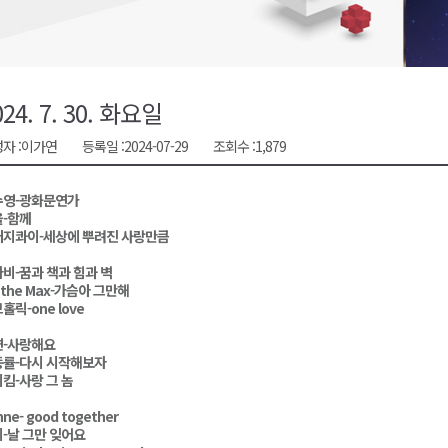
충병 방제 진행
훈련 돌입
론 라이트쇼'
024. 7. 30. 화요일
고 불..인명피해 없어
자 :
이가연
등록일 :
2024-07-29
조회수 :
1,879
다"
수영-광화문연가
-함께
래지콰이-세상에 뿌려진 사랑만큼
비-꿈과 책과 힘과 벽
 the Max-가슴아 그만해
홀릭-one love
연-사랑해요
동률-다시 시작해보자
킴-사랑 그 놈
ne- good together
-날 그만 잊어요