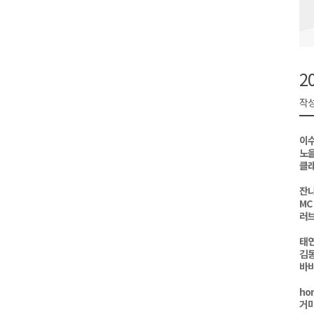
동부산림청, 동해시 소나무재선
평창동계올림픽 정신 계승 합동
춘천시, 오는 8일 의암호서 '드
2
어제 오후, 고성 대진항 어구 창
작성
홍천군 "철도 개통 이후를 그린
이
노을
클
잔나
MC
러브
태
김
바비
hon
거미