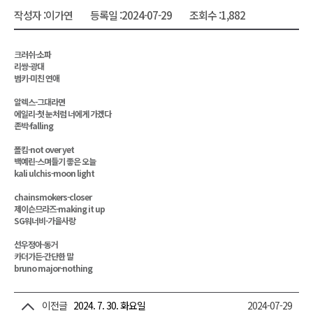
작성자 :
이가연
등록일 :
2024-07-29
조회수 :
1,882
크러쉬-소파
리쌍-광대
범키-미친 연애
알렉스-그대라면
에일리-첫 눈처럼 너에게 가겠다
존박-falling
폴킴-not over yet
백예린-스며들기 좋은 오늘
kali ulchis-moon light
chainsmokers-closer
제이슨므라즈-making it up
SG워너비-가을사랑
선우정아-동거
카더가든-간단한 말
bruno major-nothing
이전글
2024. 7. 30. 화요일
2024-07-29