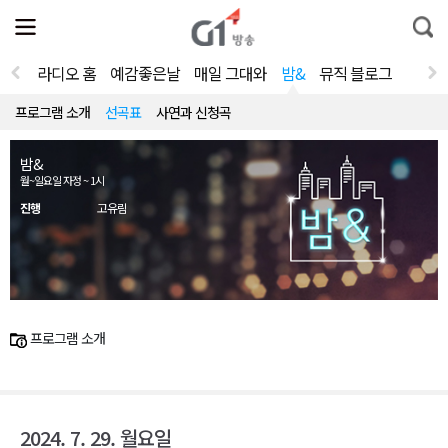
전
제
통
체
보
합
메
검
뉴
색
라디오 홈
예감좋은날
매일 그대와
밤&
뮤직 블로그
열
기
프로그램 소개
선곡표
사연과 신청곡
밤&
월~일요일 자정 ~ 1시
진행
고유림
프로그램 소개
2024. 7. 29. 월요일