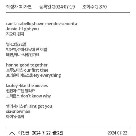
작성자 :
이가연
등록일 :
2024-07-19
조회수 :
1,870
camila cabello,shawn mendes-senorita
Jessie J- I got you
지오디-편지
별-12월32일
박진영,선예-대낮에 한 이별
태연,써니 -사랑인가요
honne-good together
브루노마스-our first time
브라운아이드소울-My everything
laufey -like the movies
권진아-그댄 달라요
노라존스-don't know why
앨리샤키스-If I aint got you
sia-snowman
아이유-홀씨
이전글
2024. 7. 22. 월요일
2024-07-22