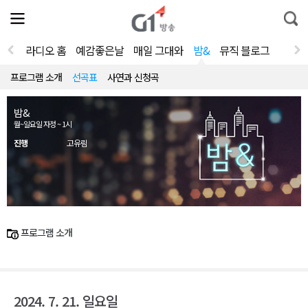
전
제
통
체
보
합
메
검
뉴
색
라디오 홈
예감좋은날
매일 그대와
밤&
뮤직 블로그
열
기
프로그램 소개
선곡표
사연과 신청곡
밤&
월~일요일 자정 ~ 1시
진행
고유림
프로그램 소개
2024. 7. 21. 일요일