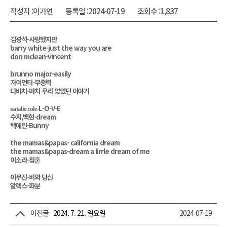
작성자 :
이가연
등록일 :
2024-07-19
조회수 :
1,837
김광석-사랑했지만
barry white-just the way you are
don mclean-vincent
brunno major-easily
자이언티-무중력
다비치-마치 우리 없었던 이야기
L-O-V-E
natalie cole-
수지,백현-dream
백예린-Bunny
the mamas&papas- california dream
the mamas&papas-dream a lirrle dream of me
이소라-청혼
이무진-비와 당신
알렉스-화분
이전글
2024. 7. 21. 일요일
2024-07-19