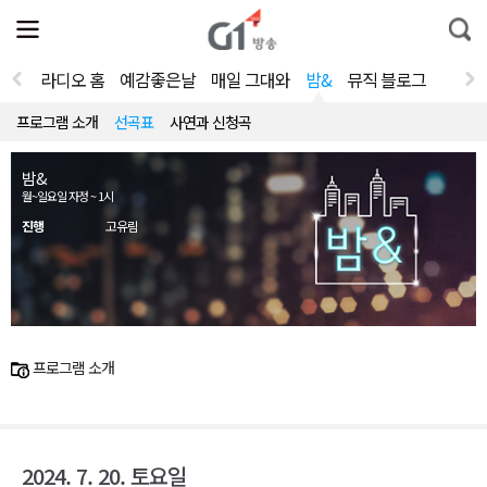
전
제
통
체
보
합
메
검
뉴
색
라디오 홈
예감좋은날
매일 그대와
밤&
뮤직 블로그
열
기
프로그램 소개
선곡표
사연과 신청곡
밤&
월~일요일 자정 ~ 1시
진행
고유림
프로그램 소개
2024. 7. 20. 토요일