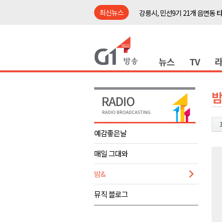
최신뉴스
강릉시, 민선9기 21개 읍면동 
양구군, 원주환경청에 비점오염
<강원랜드> 관광객이 인구 3배
뉴스
TV
<강원랜드> 마카오 카지노 "복
원주시, 하반기 중소기업육성자
강원도립대학교, 하반기 평생교
밤
태백시, 28~29일 제5회 황부자
오늘 극한폭염 계속..낮 최고 ‘영
예감좋은날
썩고, 무르고..농산물 피해 속출
매일 그대와
썩고, 무르고..농산물 피해 속출
강릉시, 민선9기 21개 읍면동 
밤&
양구군, 원주환경청에 비점오염
뮤직 블로그
<강원랜드> 관광객이 인구 3배
<강원랜드> 마카오 카지노 "복