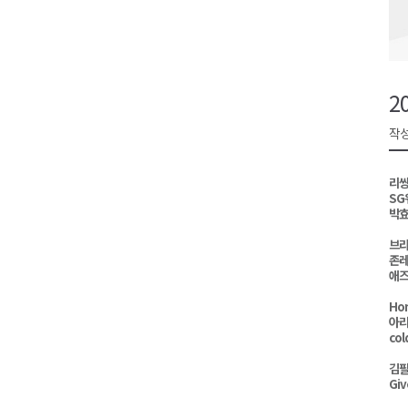
원주시, 하반기 중소기업육성자
강원도립대학교, 하반기 평생교
태백시, 28~29일 제5회 황부자
2
오늘 극한폭염 계속..낮 최고 ‘영
작성
썩고, 무르고..농산물 피해 속출
리쌍
SG
박효
브라
존레
애즈
Hon
아리
col
김필
Giv