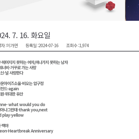
금 지원 접수
육원 수강생 모집
 며느리 축제
024. 7. 16. 화요일
상 38도’
자 :
이가연
등록일 :
2024-07-16
조회수 :
1,974
-헤어지지 못하는 여자,떠나가지 못하는 남자
워너비-거꾸로 가는 사랑
신-널 사랑한다
운아이즈소울-비오는 압구정
전드-again
원-위대한 유산
ne- what would you do
아나그란데-thank you,next
d play-yellow
-백야
eon-Heartbreak Anniversary