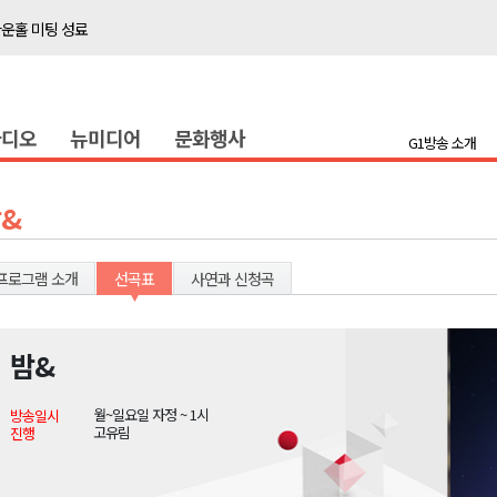
타운홀 미팅 성료
저감 사업 등 건의
..싱가포르 복합리조트
라디오
뉴미디어
문화행사
합리조트로 진화 중"
G1방송 소개
금 지원 접수
육원 수강생 모집
&
 며느리 축제
상 38도’
프로그램 소개
선곡표
사연과 신청곡
밤&
타운홀 미팅 성료
월~일요일 자정 ~ 1시
방송일시
저감 사업 등 건의
고유림
진행
..싱가포르 복합리조트
합리조트로 진화 중"