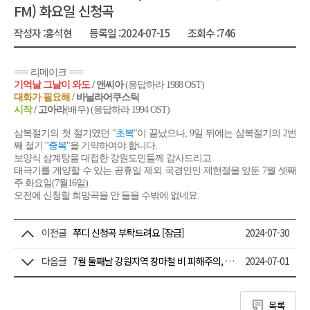
FM) 화요일 신청곡
작성자 :
홍석현
등록일 :
2024-07-15
조회수 :
746
=== 리메이크 ===
기억날 그날이 와도
/ 앤씨아
(응답하라 1988 OST)
대화가 필요해
/ 바닐라어쿠스틱
시작
/ 고아라
(배우) (응답하라 1994 OST)
삼복절기의 첫 절기였던 "
초복
"이 끝났으나, 9일 뒤에는 삼복절기의 2번
째 절기 "
중복
"을 기약하여야 합니다.
보양식 삼계탕을 대접한 강원도민들께 감사드리고
태극기를 게양할 수 있는 공휴일 제외 국경인인 제헌절을 앞둔 7월 셋째
주 화요일(7월16일)
오전에 신청할 희망곡을 안 들을 수밖에 없네요.
이전글
쭈디 신청곡 부탁드려요 [잠금]
2024-07-30
다음글
7월 둘째날 강원지역 장마철 비 피해주의, 예감 좋은 날 (G1 Fresh FM) 화요일 신청곡
2024-07-01
목록