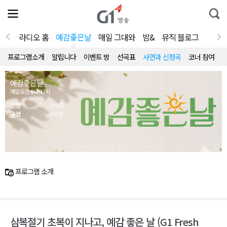
전
제
통
체
보
합
메
검
뉴
색
라디오 홈
예감좋은날
매일 그대와
밤&
뮤직 블로그
열
기
프로그램소개
알립니다
이벤트 방
선곡표
사연과 신청곡
코너 참여
예감좋은날
매일 오전 9시~11시
진행
서수민
구성
서수민
프로그램 소개
삼복절기 초복이 지나고, 예감 좋은 날 (G1 Fresh