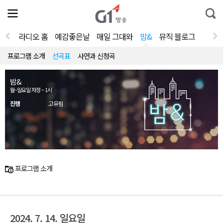
전
제
통
체
보
합
메
검
뉴
색
라디오 홈
예감좋은날
매일 그대와
밤&
뮤직 블로그
열
기
프로그램 소개
선곡표
사연과 신청곡
밤&
월~일요일 자정 ~ 1시
진행
고유림
프로그램 소개
2024. 7. 14. 일요일