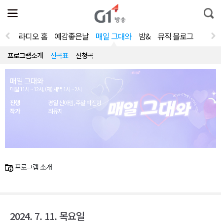
전
제
통
체
보
합
메
검
뉴
색
라디오 홈
예감좋은날
매일 그대와
밤&
뮤직 블로그
열
기
프로그램소개
선곡표
신청곡
매일 그대와
매일 11시 ~ 12시, (재) 새벽 1시 ~ 2시
진행
평일 신아림, 주말 박진형
작가
최유지
프로그램 소개
2024. 7. 11. 목요일