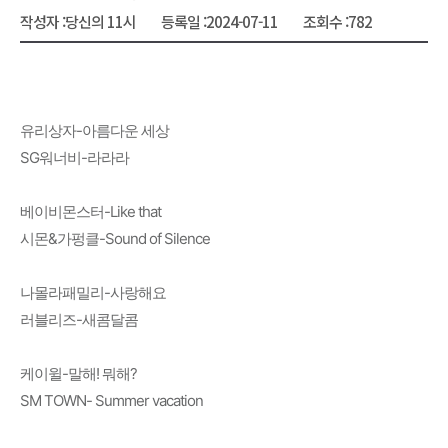
작성자 :
당신의 11시
등록일 :
2024-07-11
조회수 :
782
유리상자-아름다운 세상
SG워너비-라라라
베이비몬스터-Like that
시몬&가펑클-Sound of Silence
나몰라패밀리-사랑해요
러블리즈-새콤달콤
케이윌-말해! 뭐해?
SM TOWN- Summer vacation