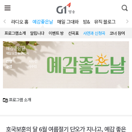
전
제
통
체
보
합
메
검
뉴
색
라디오 홈
예감좋은날
매일 그대와
밤&
뮤직 블로그
열
기
프로그램소개
알립니다
이벤트 방
선곡표
사연과 신청곡
코너 참여
예감좋은날
매일 오전 9시~11시
진행
서수민
구성
서수민
프로그램 소개
호국보훈의 달 6월 여름절기 단오가 지나고, 예감 좋은