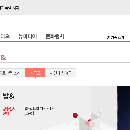
국가폭력 사과
접목
정책간담회
라디오
뉴미디어
문화행사
 초청 특별 강연
G1방송 소개
천 유치 건의
&
최
프로그램 소개
선곡표
사연과 신청곡
87명 인사
나된 공동체"
밤&
국가폭력 사과
월~일요일 자정 ~ 1시
방송일시
접목
고유림
진행
정책간담회
 초청 특별 강연