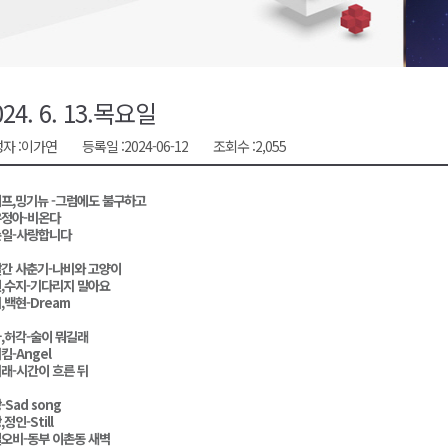
천 유치 건의
최
024. 6. 13.목요일
자 :
이가연
등록일 :
2024-06-12
조회수 :
2,055
87명 인사
프,밍기뉴 -그럼에도 불구하고
정아-비온다
일-사랑합니다
간 사춘기-나비와 고양이
,수지-기다리지 말아요
,백현-Dream
,허각-술이 뭐길래
킴-Angel
래-시간이 흐른 뒤
-Sad song
정인-Still
오비-동부 이촌동 새벽