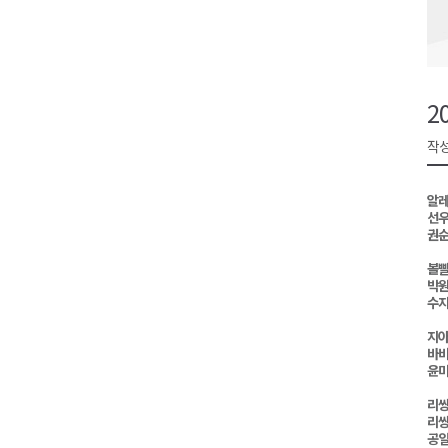
검찰청 폐지..해결 과제 산적
육동한 시장, 국제스케이트장 춘
영월군, 국·도비 확보 보고회 개
2
삼척 공공산후조리원 이전 시급
작성
강원자치도교육청 교감급 이상 3
알레
선우
권순
볼빨
박원
수지
지아
바비
윤미
리쌍
리쌍,
공일