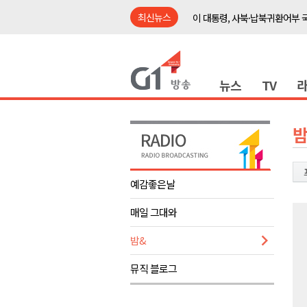
최신뉴스
이 대통령, 사북·납북귀환어부 
여름축제 더위와 전쟁..물놀이 
강원도, 최휘영 문체부장관과 
뉴스
TV
이광재 국회 예결위원장, 강릉시
검찰청 폐지..해결 과제 산적
육동한 시장, 국제스케이트장 춘
밤
영월군, 국·도비 확보 보고회 개
삼척 공공산후조리원 이전 시급
예감좋은날
강원자치도교육청 교감급 이상 3
매일 그대와
도-시군 첫 간담회..우상호 "하
이 대통령, 사북·납북귀환어부 
밤&
여름축제 더위와 전쟁..물놀이 
뮤직 블로그
강원도, 최휘영 문체부장관과 
이광재 국회 예결위원장, 강릉시