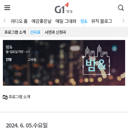
전
제
통
체
보
합
메
검
뉴
색
라디오 홈
예감좋은날
매일 그대와
밤&
뮤직 블로그
열
기
프로그램 소개
선곡표
사연과 신청곡
밤&
월~일요일 자정 ~ 1시
진행
고유림
프로그램 소개
2024. 6. 05.수요일