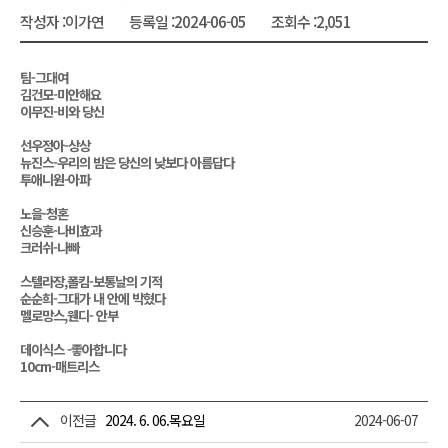
작성자 :
이가연
등록일 :
2024-06-05
조회수 :
2,051
팀-그대여
김건모-미안해요
이무진-비와 당신
선우정아-상상
뉴진스-우리의 밤은 당신의 낮보다 아름답다
투애니원-아파
노을-청혼
신승훈-나비효과
크러쉬-나빠
스텔라장,폴킴-보통날의 기적
순순희-그대가 내 안에 박혔다
멜로망스,웬디- 안부
데이식스 -좋아합니다
10cm-매트리스
이전글
2024. 6. 06.목요일
2024-06-07