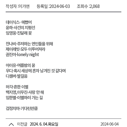
작성자 :
이가연
등록일 :
2024-06-03
조회수 :
2,068
데이식스- 예뻤어
윤하-사건의 지평선
임영웅-진달래 꽃
잔나비-주저하는 연인들을 위해
제이레빗-모두 이루어져라
권진아-lonely night
아이유-여름밤의 꿈
우디-혹시 세상에 혼자 남겨진 것 같다며
디셈버-발걸음
허각-흔한 이별
백지영,이무진-사랑 안 해
임한별-이별하러 가는 길
검정치마-기다린만큼
이전글
2024. 6. 04.화요일
2024-06-04