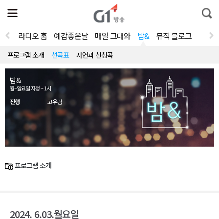
전
제
통
체
보
합
메
검
뉴
색
라디오 홈
예감좋은날
매일 그대와
밤&
뮤직 블로그
열
기
프로그램 소개
선곡표
사연과 신청곡
밤&
월~일요일 자정 ~ 1시
진행
고유림
프로그램 소개
2024. 6.03.월요일