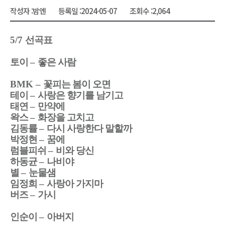
작성자 :
밤엔
등록일 :
2024-05-07
조회수 :
2,064
5/7
선곡표
토이
–
좋은 사람
BMK
–
꽃피는 봄이 오면
테이
–
사랑은 향기를 남기고
태연
–
만약에
왁스
–
화장을 고치고
김동률
–
다시 사랑한다 말할까
박정현
–
꿈에
럼블피쉬
–
비와 당신
하동균
–
나비야
별
–
눈물샘
임정희
–
사랑아 가지마
버즈
–
가시
인순이
–
아버지