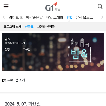
전
제
통
체
보
합
메
검
뉴
색
라디오 홈
예감좋은날
매일 그대와
밤&
뮤직 블로그
열
기
프로그램 소개
선곡표
사연과 신청곡
밤&
월~일요일 자정 ~ 1시
진행
고유림
프로그램 소개
2024. 5. 07. 화요일