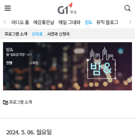
전
제
통
체
보
합
메
검
뉴
색
라디오 홈
예감좋은날
매일 그대와
밤&
뮤직 블로그
열
기
프로그램 소개
선곡표
사연과 신청곡
밤&
월~일요일 자정 ~ 1시
진행
고유림
프로그램 소개
2024. 5. 06. 월요일