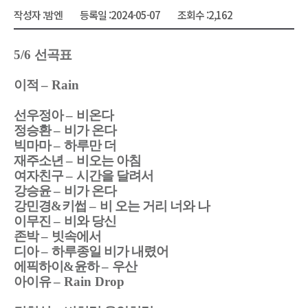
작성자 :
밤엔
등록일 :
2024-05-07
조회수 :
2,162
5/6
선곡표
이적
–
Rain
선우정아
–
비온다
정승환
–
비가 온다
빅마마
–
하루만 더
재주소년
–
비오는 아침
여자친구
–
시간을 달려서
강승윤
–
비가 온다
강민경
&
키썹
–
비 오는 거리 너와 나
이무진
–
비와 당신
존박
–
빗속에서
디아
–
하루종일 비가 내렸어
에픽하이
&
윤하
–
우산
아이유
–
Rain Drop