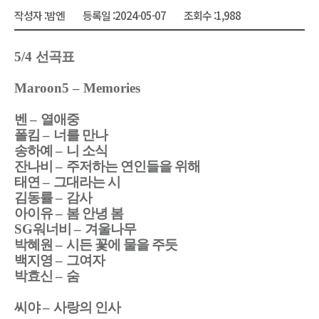
작성자 :
밤엔
등록일 :
2024-05-07
조회수 :
1,988
5/4
선곡표
Maroon5
–
Memories
벤
–
열애중
폴킴
–
너를 만나
송하예
–
니 소식
잔나비
–
주저하는 연인들을 위해
태연
–
그대라는 시
김동률
–
감사
아이유
–
봄 안녕 봄
SG
워너비
–
겨울나무
박혜원
–
시든 꽃에 물을 주듯
백지영
–
그여자
박효신
–
숨
씨야
–
사랑의 인사