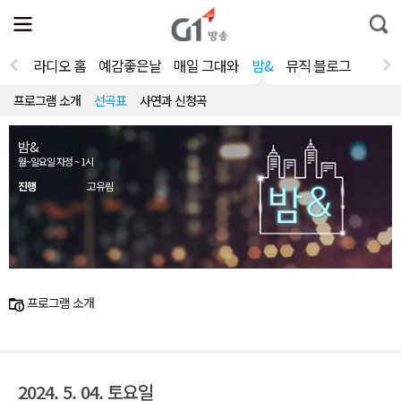
전
제
통
체
보
합
메
검
뉴
색
라디오 홈
예감좋은날
매일 그대와
밤&
뮤직 블로그
열
기
프로그램 소개
선곡표
사연과 신청곡
밤&
월~일요일 자정 ~ 1시
진행
고유림
프로그램 소개
2024. 5. 04. 토요일