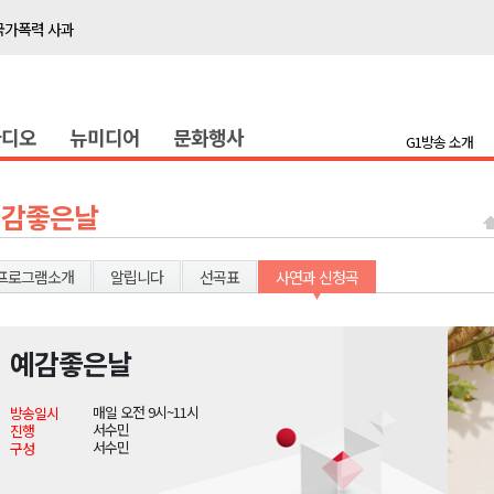
국가폭력 사과
접목
정책간담회
라디오
뉴미디어
문화행사
 초청 특별 강연
G1방송 소개
천 유치 건의
예감좋은날
최
프로그램소개
알립니다
선곡표
사연과 신청곡
87명 인사
나된 공동체"
예감좋은날
국가폭력 사과
매일 오전 9시~11시
방송일시
접목
서수민
진행
서수민
구성
정책간담회
 초청 특별 강연