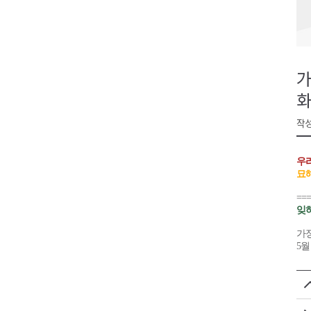
검찰청 폐지..해결 과제 산적
육동한 시장, 국제스케이트장 춘
영월군, 국·도비 확보 보고회 개
가
삼척 공공산후조리원 이전 시급
화
강원자치도교육청 교감급 이상 3
작성
우리
묘
==
잊
가정
5월