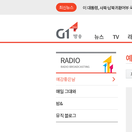
최신뉴스
이 대통령, 사북·납북귀환어부 
여름축제 더위와 전쟁..물놀이 
강원도, 최휘영 문체부장관과 
뉴스
TV
이광재 국회 예결위원장, 강릉시
검찰청 폐지..해결 과제 산적
육동한 시장, 국제스케이트장 춘
영월군, 국·도비 확보 보고회 개
삼척 공공산후조리원 이전 시급
예감좋은날
강원자치도교육청 교감급 이상 3
매일 그대와
도-시군 첫 간담회..우상호 "하
이 대통령, 사북·납북귀환어부 
밤&
여름축제 더위와 전쟁..물놀이 
뮤직 블로그
강원도, 최휘영 문체부장관과 
이광재 국회 예결위원장, 강릉시