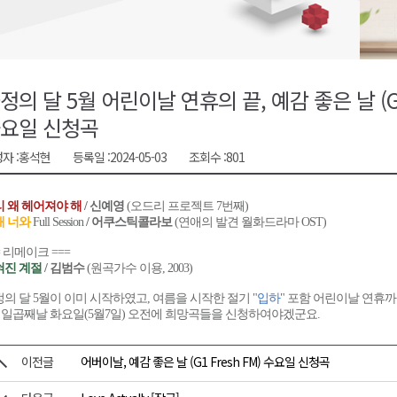
천 유치 건의
최
정의 달 5월 어린이날 연휴의 끝, 예감 좋은 날 (G1
요일 신청곡
87명 인사
자 :
홍석현
등록일 :
2024-05-03
조회수 :
801
 왜 헤어져야 해
/ 신예영
(오드리 프로젝트 7번째)
해 너와
Full Session
/ 어쿠스틱콜라보
(연애의 발견 월화드라마 OST)
= 리메이크 ===
혀진 계절
/ 김범수
(원곡가수 이용, 2003)
의 달 5월이 이미 시작하였고, 여름을 시작한 절기 "
입하
" 포함 어린이날 연휴
 일곱째날 화요일(5월7일) 오전에 희망곡들을 신청하여야겠군요.
이전글
어버이날, 예감 좋은 날 (G1 Fresh FM) 수요일 신청곡