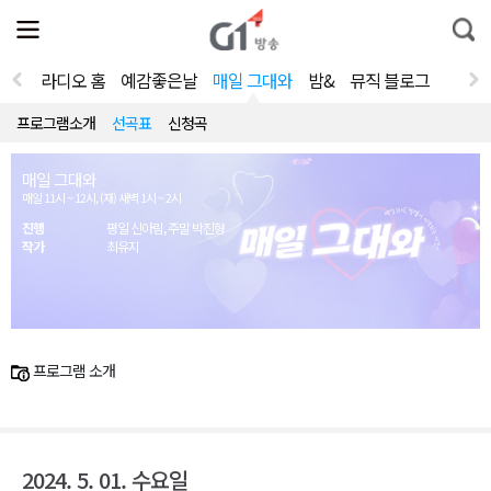
전
제
통
체
보
합
메
검
뉴
색
라디오 홈
예감좋은날
매일 그대와
밤&
뮤직 블로그
열
기
프로그램소개
선곡표
신청곡
매일 그대와
매일 11시 ~ 12시, (재) 새벽 1시 ~ 2시
진행
평일 신아림, 주말 박진형
작가
최유지
프로그램 소개
2024. 5. 01. 수요일