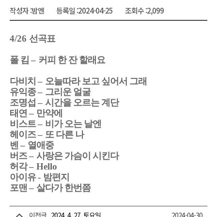
작성자 :
밤엔
등록일 :
2024-04-25
조회수 :
2,099
4/26
선곡표
폴 킴
–
커피 한 잔 할래요
다비치
–
오늘따라 보고 싶어서 그래
유익종
–
그리운 얼굴
조명섭
–
시간을 오르는 계단
태연
–
만약에
비스트
–
비가 오는 날엔
헤이즈
–
또 다른 나
벤
–
열애중
버즈
–
사랑은 가슴이 시킨다
허각
–
Hello
아이유
-
밤편지
포맨
–
살다가 한번쯤
이전글
2024. 4. 27. 토요일
2024-04-30