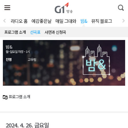
전
제
통
체
보
합
메
검
뉴
색
라디오 홈
예감좋은날
매일 그대와
밤&
뮤직 블로그
열
기
프로그램 소개
선곡표
사연과 신청곡
밤&
월~일요일 자정 ~ 1시
진행
고유림
프로그램 소개
2024. 4. 26. 금요일