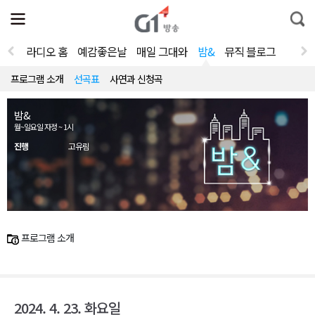
전
제
통
체
보
합
메
검
뉴
색
라디오 홈
예감좋은날
매일 그대와
밤&
뮤직 블로그
열
기
프로그램 소개
선곡표
사연과 신청곡
밤&
월~일요일 자정 ~ 1시
진행
고유림
프로그램 소개
2024. 4. 23. 화요일