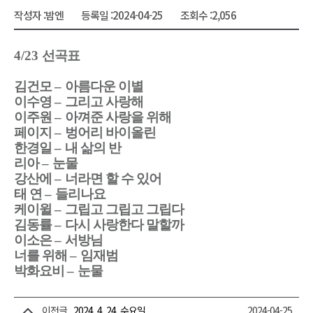
작성자 :
밤엔
등록일 :
2024-04-25
조회수 :
2,056
4/23
선곡표
김건모
–
아름다운 이별
이수영
–
그리고 사랑해
이주원
–
아껴준 사랑을 위해
페이지
–
벙어리 바이올린
한경일
–
내 삶의 반
리아
–
눈물
강산에
–
너라면 할 수 있어
태 연
–
들리나요
케이윌
–
그립고 그립고 그립다
김동률
–
다시 사랑한다 말할까
이소은
–
서방님
너를 위해
–
임재범
박화요비
–
눈물
이전글
2024. 4. 24. 수요일
2024-04-25