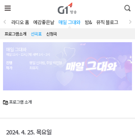
전
제
통
체
보
합
메
검
뉴
색
라디오 홈
예감좋은날
매일 그대와
밤&
뮤직 블로그
열
기
프로그램소개
선곡표
신청곡
매일 그대와
매일 11시 ~ 12시, (재) 새벽 1시 ~ 2시
진행
평일 신아림, 주말 박진형
작가
최유지
프로그램 소개
2024. 4. 25. 목요일