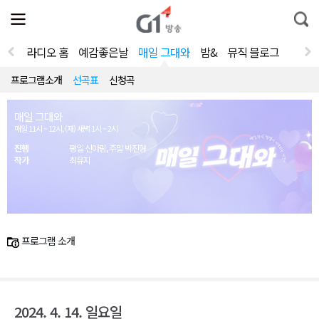
전
제
통
체
보
합
메
검
뉴
색
라디오 홈
예감좋은날
매일 그대와
밤&
뮤직 블로그
열
기
프로그램소개
선곡표
신청곡
매일 그대와
매일 11시 ~ 12시, (재) 새벽 1시 ~ 2시
진행
평일 신아림, 주말 박진형
작가
최유지
프로그램 소개
2024. 4. 14. 일요일