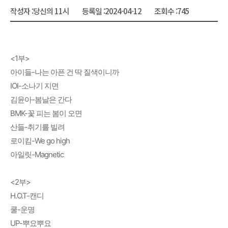
작성자 :
당신의 11시
등록일 :
2024-04-12
조회수 :
745
<1부>
아이들-나는 아픈 건 딱 질색이니까
IOI-소나기 지면
김윤아-봄날은 간다
BMK-꽃 피는 봄이 오면
산들-취기를 빌려
로이킴-We go high
아일릿-Magnetic
<2부>
H.O.T-캔디
쿨-운명
UP-뿌요뿌요