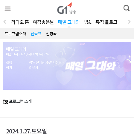
전
제
통
체
보
합
메
검
뉴
색
라디오 홈
예감좋은날
매일 그대와
밤&
뮤직 블로그
열
기
프로그램소개
선곡표
신청곡
매일 그대와
매일 11시 ~ 12시, (재) 새벽 1시 ~ 2시
진행
평일 신아림, 주말 박진형
작가
최유지
프로그램 소개
2024.1.27.토요일