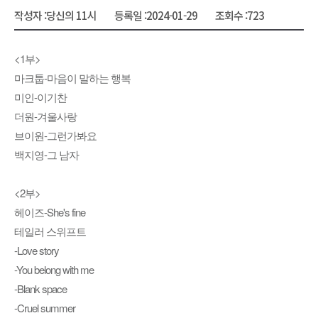
작성자 :
당신의 11시
등록일 :
2024-01-29
조회수 :
723
<1부>
마크툽-마음이 말하는 행복
미인-이기찬
더원-겨울사랑
브이원-그런가봐요
백지영-그 남자
<2부>
헤이즈-She's fine
테일러 스위프트
-Love story
-You belong with me
-Blank space
-Cruel summer