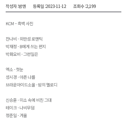
작성자 :
밤엔
등록일 :
2023-11-12
조회수 :
2,199
KCM – 흑백 사진
잔나비 - 외딴섬 로맨틱
박재정 - B에게 쓰는 편지
박화요비 - 그런일은
엑소 - 첫눈
성시경 - 아픈 나를
브라운아이드소울 - 밤의 멜로디
신승훈 - 미소 속에 비친 그대
테이크 - 나비무덤
정준일 - 겨울