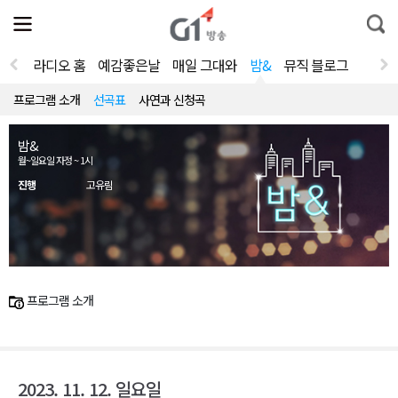
전
제
통
체
보
합
메
검
뉴
색
라디오 홈
예감좋은날
매일 그대와
밤&
뮤직 블로그
열
기
프로그램 소개
선곡표
사연과 신청곡
밤&
월~일요일 자정 ~ 1시
진행
고유림
프로그램 소개
2023. 11. 12. 일요일