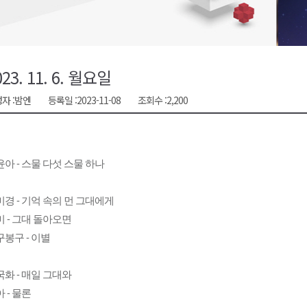
금 지원 접수
육원 수강생 모집
 며느리 축제
023. 11. 6. 월요일
상 38도’
자 :
밤엔
등록일 :
2023-11-08
조회수 :
2,200
아 - 스물 다섯 스물 하나
경 - 기억 속의 먼 그대에게
 - 그대 돌아오면
봉구 - 이별
화 - 매일 그대와
 - 물론