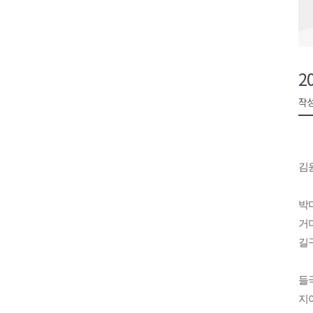
원주시, 하반기 중소기업육성자
강원도립대학교, 하반기 평생교
태백시, 28~29일 제5회 황부자
2
오늘 극한폭염 계속..낮 최고 ‘영
작성
썩고, 무르고..농산물 피해 속출
김윤
박미
거미
길구
들국
지아