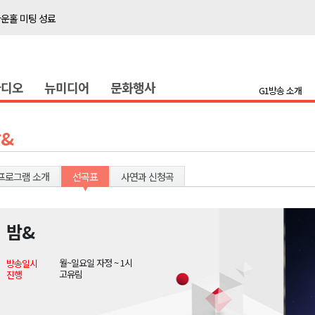
타운홀 미팅 성료
저감 사업 등 건의
..싱가포르 복합리조트
라디오
뉴미디어
문화행사
합리조트로 진화 중"
G1방송 소개
금 지원 접수
육원 수강생 모집
&
 며느리 축제
상 38도’
프로그램 소개
선곡표
사연과 신청곡
밤&
타운홀 미팅 성료
월~일요일 자정 ~ 1시
방송일시
저감 사업 등 건의
고유림
진행
..싱가포르 복합리조트
합리조트로 진화 중"