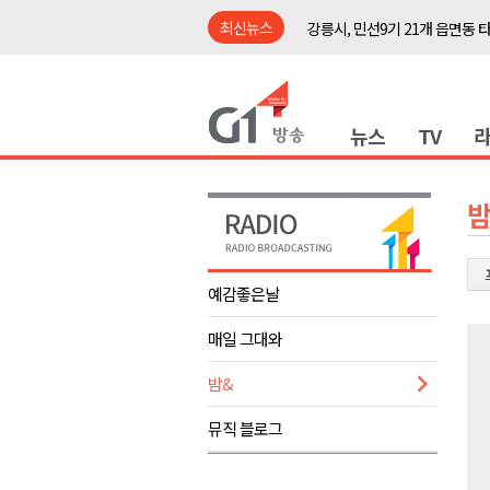
최신뉴스
강릉시, 민선9기 21개 읍면동 
양구군, 원주환경청에 비점오염
<강원랜드> 관광객이 인구 3배
뉴스
TV
<강원랜드> 마카오 카지노 "복
원주시, 하반기 중소기업육성자
강원도립대학교, 하반기 평생교
밤
태백시, 28~29일 제5회 황부자
오늘 극한폭염 계속..낮 최고 ‘영
예감좋은날
썩고, 무르고..농산물 피해 속출
매일 그대와
썩고, 무르고..농산물 피해 속출
강릉시, 민선9기 21개 읍면동 
밤&
양구군, 원주환경청에 비점오염
뮤직 블로그
<강원랜드> 관광객이 인구 3배
<강원랜드> 마카오 카지노 "복