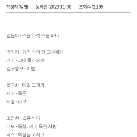
작성자 :
밤엔
등록일 :
2023-11-08
조회수 :
2,195
김윤아 - 스물 다섯 스물 하나
박미경 - 기억 속의 먼 그대에게
거미 - 그대 돌아오면
길구봉구 - 이별
들국화 - 매일 그대와
지아 - 물론
혜령 - 바보
조정현 - 슬픈 바다
니모 - 독설.. 이 지독한 사랑
왁스 - 화장을 고치고