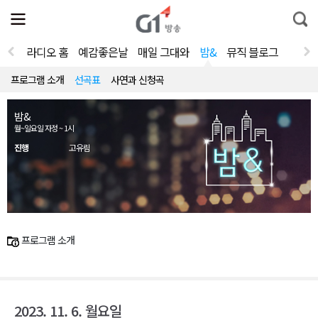
전
제
통
체
보
합
메
검
뉴
색
라디오 홈
예감좋은날
매일 그대와
밤&
뮤직 블로그
열
기
프로그램 소개
선곡표
사연과 신청곡
밤&
월~일요일 자정 ~ 1시
진행
고유림
프로그램 소개
2023. 11. 6. 월요일