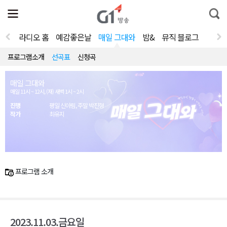
전
제
통
체
보
합
메
검
뉴
색
라디오 홈
예감좋은날
매일 그대와
밤&
뮤직 블로그
열
기
프로그램소개
선곡표
신청곡
매일 그대와
매일 11시 ~ 12시, (재) 새벽 1시 ~ 2시
진행
평일 신아림, 주말 박진형
작가
최유지
프로그램 소개
2023.11.03.금요일