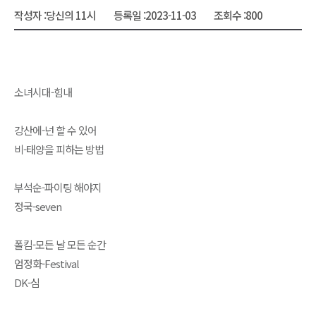
작성자 :
당신의 11시
등록일 :
2023-11-03
조회수 :
800
소녀시대-힘내
강산에-넌 할 수 있어
비-태양을 피하는 방법
부석순-파이팅 해야지
정국-seven
폴킴-모든 날 모든 순간
엄정화-Festival
DK-심