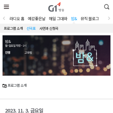
전
제
통
체
보
합
메
검
뉴
색
라디오 홈
예감좋은날
매일 그대와
밤&
뮤직 블로그
열
기
프로그램 소개
선곡표
사연과 신청곡
밤&
월~일요일 자정 ~ 1시
진행
고유림
프로그램 소개
2023. 11. 3. 금요일