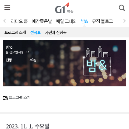
전
제
통
체
보
합
메
검
뉴
색
라디오 홈
예감좋은날
매일 그대와
밤&
뮤직 블로그
열
기
프로그램 소개
선곡표
사연과 신청곡
밤&
월~일요일 자정 ~ 1시
진행
고유림
프로그램 소개
2023. 11. 1. 수요일