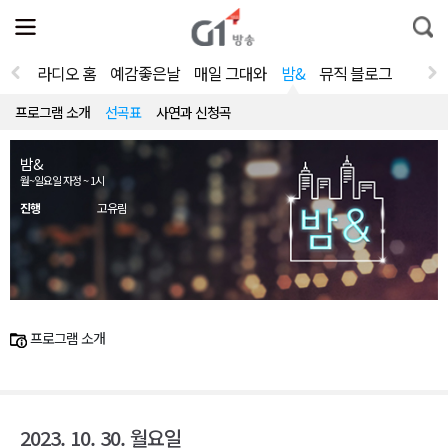
전
제
통
체
보
합
메
검
뉴
색
라디오 홈
예감좋은날
매일 그대와
밤&
뮤직 블로그
열
기
프로그램 소개
선곡표
사연과 신청곡
밤&
월~일요일 자정 ~ 1시
진행
고유림
프로그램 소개
2023. 10. 30. 월요일