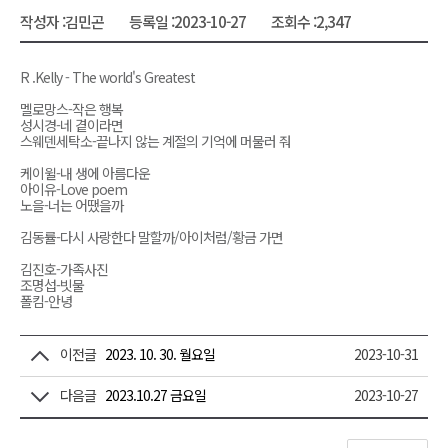
작성자 :
김민곤
등록일 :
2023-10-27
조회수 :
2,347
R .Kelly - The world's Greatest
멜로망스-작은 행복
성시경-네 곁이라면
스웨덴세탁소-끝나지 않는 계절의 기억에 머물러 줘
케이윌-내 생에 아름다운
아이유-Love poem
노을-너는 어땠을까
김동률-다시 사랑한다 말할까/아이처럼/황금 가면
김진호-가족사진
조명섭-빗물
폴킴-안녕
이전글
2023. 10. 30. 월요일
2023-10-31
다음글
2023.10.27 금요일
2023-10-27