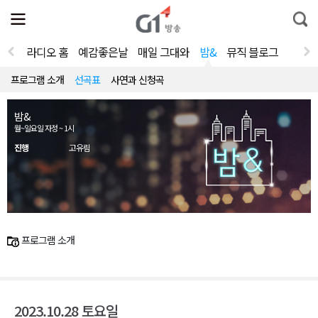
전
제
통
체
보
합
메
검
뉴
색
라디오 홈
예감좋은날
매일 그대와
밤&
뮤직 블로그
열
기
프로그램 소개
선곡표
사연과 신청곡
밤&
월~일요일 자정 ~ 1시
진행
고유림
프로그램 소개
2023.10.28 토요일